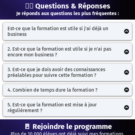
🙋‍♂️ Questions & Réponses
Je réponds aux questions les plus fréquentes :
Est-ce que la formation est utile si j'ai déjà un
business
La formation est designé pour les entrepreneurs
débutants ou avancés qui veulent mieux se faire
2. Est-ce que la formation est utile si je n'ai pas
connaitre, pour attirer plus facilement leur clients et
encore mon business ?
se focaliser sur ce qui compte vraiment au lieu de se
Oui, cette formation est aussi conçue pour les
disperser.
débutants. Si vous n'avez pas encore créé votre
3. Est-ce que je dois avoir des connaissances
business, vous partirez sur les bonnes bases
préalables pour suivre cette formation ?
Non, la formation est conçue pour être accessible aux
personnes qui veulent lancer un business ou qui ont
4. Combien de temps dure la formation ?
déjà un business et qui veulent aller plus vite et plus
La durée de la formation varie en fonction du rythme
loin.
auquel vous suivez les modules. En moyenne, la
5. Est-ce que la formation est mise à jour
formation dure entre 1 et 4 semaines si vous la suivez à
régulièrement ?
un rythme modéré. Vous aurez accès au contenu à vie,
Oui, la formation est mise à jour régulièrement pour
donc vous pourrez la suivre à votre propre rythme.
refléter les dernières évolutions det les nouvelles
🚪 Rejoindre le programme
tendances.
Plus de 10 000 élèves ont déjà suivi mes formations.